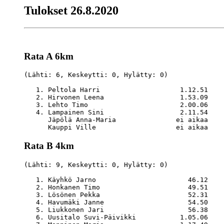
Tulokset 26.8.2020
Rata A 6km
(Lähti: 6, Keskeytti: 0, Hylätty: 0)

   1. Peltola Harri                    1.12.51    
   2. Hirvonen Leena                   1.53.09    
   3. Lehto Timo                       2.00.06    
   4. Lampainen Sini                   2.11.54    
      Jäpölä Anna-Maria               ei aikaa    
Rata B 4km
(Lähti: 9, Keskeytti: 0, Hylätty: 0)

   1. Käyhkö Jarno                       46.12    
   2. Honkanen Timo                      49.51    
   3. Lösönen Pekka                      52.31    
   4. Havumäki Janne                     54.50    
   5. Liukkonen Jari                     56.38    
   6. Uusitalo Suvi-Päivikki           1.05.06    