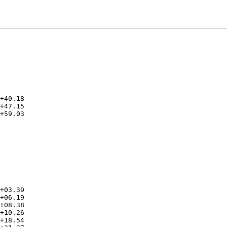
      

+40.18

+47.15

+59.03

      

      

+03.39

+06.19

+08.38

+10.26

+18.54
