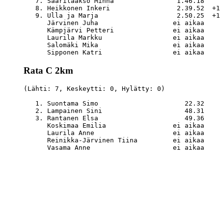
   7. Saarilaakso Minna                1.46.18    
   8. Heikkonen Inkeri                 2.39.52  +1
   9. Ulla ja Marja                    2.50.25  +1
      Järvinen Juha                   ei aikaa    
      Kämpjärvi Petteri               ei aikaa    
      Laurila Markku                  ei aikaa    
      Salomäki Mika                   ei aikaa    
Rata C 2km
(Lähti: 7, Keskeytti: 0, Hylätty: 0)

   1. Suontama Simo                      22.32    
   2. Lampainen Sini                     48.31    
   3. Rantanen Elsa                      49.36    
      Koskimaa Emilia                 ei aikaa    
      Laurila Anne                    ei aikaa    
      Reinikka-Järvinen Tiina         ei aikaa    