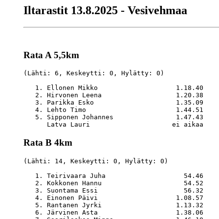
Iltarastit 13.8.2025 - Vesivehmaa
Rata A 5,5km
(Lähti: 6, Keskeytti: 0, Hylätty: 0)

   1. Ellonen Mikko                    1.18.40    
   2. Hirvonen Leena                   1.20.38    
   3. Parikka Esko                     1.35.09    
   4. Lehto Timo                       1.44.51    
   5. Sipponen Johannes                1.47.43    
Rata B 4km
(Lähti: 14, Keskeytti: 0, Hylätty: 0)

   1. Teirivaara Juha                    54.46    
   2. Kokkonen Hannu                     54.52    
   3. Suontama Essi                      56.32    
   4. Einonen Päivi                    1.08.57    
   5. Rantanen Jyrki                   1.13.32    
   6. Järvinen Asta                    1.38.06    