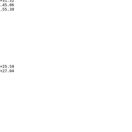
+51.32

.45.06

.55.39

      

      

      

      

      

+25.59

+27.04

      

      

      
