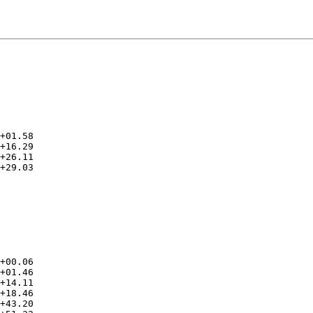
      

+01.58

+16.29

+26.11

+29.03

      

+00.06

+01.46

+14.11

+18.46

+43.20
