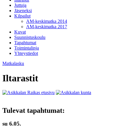
Juttuja
Jäseneksi
Kilpailut
AM-keskimatka 2014
AM-keskimatka 2017
Kuvat
Suunnistuskoulu
Tapahtumat
Toimintalinja
Yhteystiedot
Matkalasku
Iltarastit
Tulevat tapahtumat:
su 6.05.