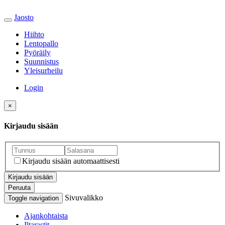
Jaosto
Hiihto
Lentopallo
Pyöräily
Suunnistus
Yleisurheilu
Login
×
Kirjaudu sisään
Kirjaudu sisään automaattisesti
Peruuta
Sivuvalikko
Toggle navigation
Ajankohtaista
Iltarastit