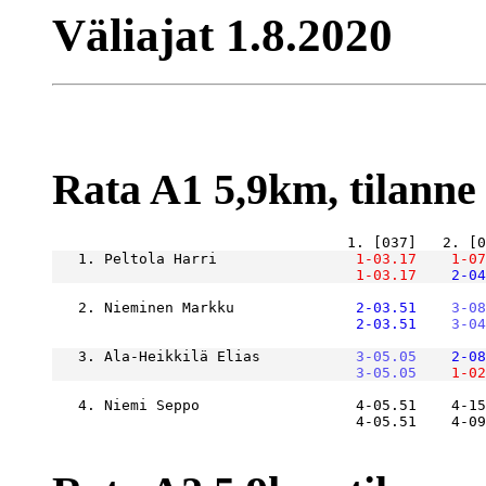
Väliajat 1.8.2020
Rata A1 5,9km, tilanne r
   1. Peltola Harri            
    1-03.17
    1-07
    1-03.17
    2-04
   2. Nieminen Markku          
    2-03.51
    3-08
    2-03.51
    3-04
   3. Ala-Heikkilä Elias       
    3-05.05
    2-08
    3-05.05
    1-02
   4. Niemi Seppo                  4-05.51    4-15
                                   4-05.51    4-09