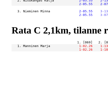
   2. Nisukangas Katja         
    2-05.55
    2-13
    2-05.55
    2-07
   3. Nieminen Minna           
    2-05.55
    3-13
    2-05.55
    3-07
Rata C 2,1km, tilanne ra
   1. Manninen Marja           
    1-02.26
    1-13
    1-02.26
    1-10