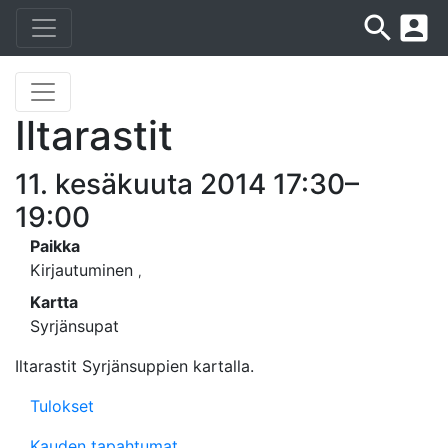
search
account_box
Iltarastit
11. kesäkuuta 2014 17:30–
19:00
Paikka
Kirjautuminen
,
Kartta
Syrjänsupat
Iltarastit Syrjänsuppien kartalla.
Tulokset
Kauden tapahtumat