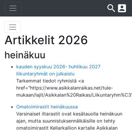
search
account_box
Artikkelit 2026
heinäkuu
kauden syyskuu 2026- huhtikuu 2027
liikuntaryhmät on julkaistu
Tarkemmat tiedot ryhmistä <a
href="https://www.asikkalanraikas.net/tule-
mukaan/lajit/Asikkalan%20Raikas/Liikuntaryhm%C
Omatoimirastit heinäkuussa
Varsinaiset iltarastit ovat kesätauolla heinäkuun
ajan, mutta suunnistuksennälkäisille on tehty
omatoimirastit Kellarkallion kartalle Asikkalan