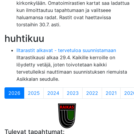
kirkonkylään. Omatoimirastien kartat saa ladattua
kun ilmoittautuu tapahtumaan ja valitseee
haluamansa radat. Rastit ovat haettavissa
torstaihin 30.7. asti.
huhtikuu
Iltarastit alkavat - tervetuloa suunnistamaan
Iltarastikausi alkaa 29.4. Kaikille kerroille on
löydetty vetäjä, joten toivotetaan kaikki
tervetulleiksi nauttimaan suunnistuksen riemuista
Asikkalan seudulle.
(current)
2026
2025
2024
2023
2022
2021
202
Tulevat tapahtumat: