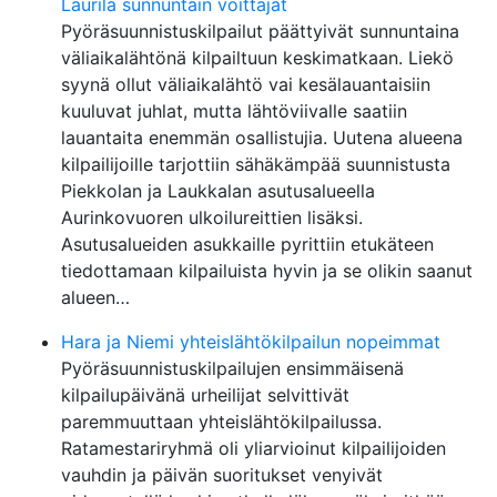
Laurila sunnuntain voittajat
Pyöräsuunnistuskilpailut päättyivät sunnuntaina
väliaikalähtönä kilpailtuun keskimatkaan. Liekö
syynä ollut väliaikalähtö vai kesälauantaisiin
kuuluvat juhlat, mutta lähtöviivalle saatiin
lauantaita enemmän osallistujia. Uutena alueena
kilpailijoille tarjottiin sähäkämpää suunnistusta
Piekkolan ja Laukkalan asutusalueella
Aurinkovuoren ulkoilureittien lisäksi.
Asutusalueiden asukkaille pyrittiin etukäteen
tiedottamaan kilpailuista hyvin ja se olikin saanut
alueen…
Hara ja Niemi yhteislähtökilpailun nopeimmat
Pyöräsuunnistuskilpailujen ensimmäisenä
kilpailupäivänä urheilijat selvittivät
paremmuuttaan yhteislähtökilpailussa.
Ratamestariryhmä oli yliarvioinut kilpailijoiden
vauhdin ja päivän suoritukset venyivät