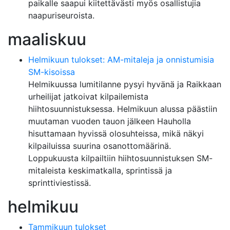
paikalle saapui kiitettävästi myös osallistujia
naapuriseuroista.
maaliskuu
Helmikuun tulokset: AM-mitaleja ja onnistumisia
SM-kisoissa
Helmikuussa lumitilanne pysyi hyvänä ja Raikkaan
urheilijat jatkoivat kilpailemista
hiihtosuunnistuksessa. Helmikuun alussa päästiin
muutaman vuoden tauon jälkeen Hauholla
hisuttamaan hyvissä olosuhteissa, mikä näkyi
kilpailuissa suurina osanottomäärinä.
Loppukuusta kilpailtiin hiihtosuunnistuksen SM-
mitaleista keskimatkalla, sprintissä ja
sprinttiviestissä.
helmikuu
Tammikuun tulokset