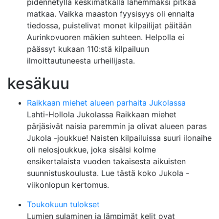
pidennetyllä keskimatkalla lähemmäksi pitkää
matkaa. Vaikka maaston fyysisyys oli ennalta
tiedossa, puistelivat monet kilpailijat päitään
Aurinkovuoren mäkien suhteen. Helpolla ei
päässyt kukaan 110:stä kilpailuun
ilmoittautuneesta urheilijasta.
kesäkuu
Raikkaan miehet alueen parhaita Jukolassa
Lahti-Hollola Jukolassa Raikkaan miehet
pärjäsivät naisia paremmin ja olivat alueen paras
Jukola -joukkue! Naisten kilpailuissa suuri ilonaihe
oli nelosjoukkue, joka sisälsi kolme
ensikertalaista vuoden takaisesta aikuisten
suunnistuskoulusta. Lue tästä koko Jukola -
viikonlopun kertomus.
Toukokuun tulokset
Lumien sulaminen ja lämpimät kelit ovat