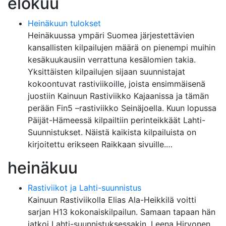
elokuu
Heinäkuun tulokset
Heinäkuussa ympäri Suomea järjestettävien
kansallisten kilpailujen määrä on pienempi muihin
kesäkuukausiin verrattuna kesälomien takia.
Yksittäisten kilpailujen sijaan suunnistajat
kokoontuvat rastiviikoille, joista ensimmäisenä
juostiin Kainuun Rastiviikko Kajaanissa ja tämän
perään Fin5 –rastiviikko Seinäjoella. Kuun lopussa
Päijät-Hämeessä kilpailtiin perinteikkäät Lahti-
Suunnistukset. Näistä kaikista kilpailuista on
kirjoitettu erikseen Raikkaan sivuille.…
heinäkuu
Rastiviikot ja Lahti-suunnistus
Kainuun Rastiviikolla Elias Ala-Heikkilä voitti
sarjan H13 kokonaiskilpailun. Samaan tapaan hän
jatkoi Lahti-suunnistuksessakin. Leena Hirvonen