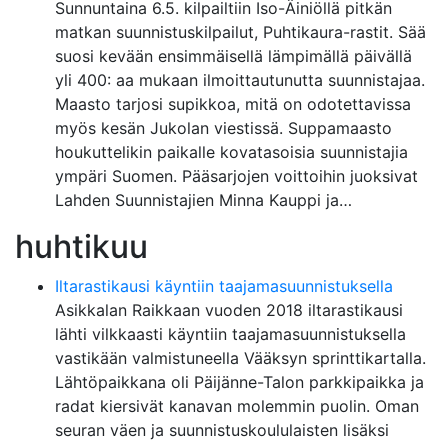
Sunnuntaina 6.5. kilpailtiin Iso-Äiniöllä pitkän
matkan suunnistuskilpailut, Puhtikaura-rastit. Sää
suosi kevään ensimmäisellä lämpimällä päivällä
yli 400: aa mukaan ilmoittautunutta suunnistajaa.
Maasto tarjosi supikkoa, mitä on odotettavissa
myös kesän Jukolan viestissä. Suppamaasto
houkuttelikin paikalle kovatasoisia suunnistajia
ympäri Suomen. Pääsarjojen voittoihin juoksivat
Lahden Suunnistajien Minna Kauppi ja…
huhtikuu
Iltarastikausi käyntiin taajamasuunnistuksella
Asikkalan Raikkaan vuoden 2018 iltarastikausi
lähti vilkkaasti käyntiin taajamasuunnistuksella
vastikään valmistuneella Vääksyn sprinttikartalla.
Lähtöpaikkana oli Päijänne-Talon parkkipaikka ja
radat kiersivät kanavan molemmin puolin. Oman
seuran väen ja suunnistuskoululaisten lisäksi