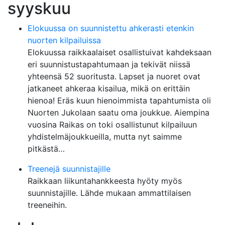
syyskuu
Elokuussa on suunnistettu ahkerasti etenkin
nuorten kilpailuissa
Elokuussa raikkaalaiset osallistuivat kahdeksaan
eri suunnistustapahtumaan ja tekivät niissä
yhteensä 52 suoritusta. Lapset ja nuoret ovat
jatkaneet ahkeraa kisailua, mikä on erittäin
hienoa! Eräs kuun hienoimmista tapahtumista oli
Nuorten Jukolaan saatu oma joukkue. Aiempina
vuosina Raikas on toki osallistunut kilpailuun
yhdistelmäjoukkueilla, mutta nyt saimme
pitkästä…
Treenejä suunnistajille
Raikkaan liikuntahankkeesta hyöty myös
suunnistajille. Lähde mukaan ammattilaisen
treeneihin.