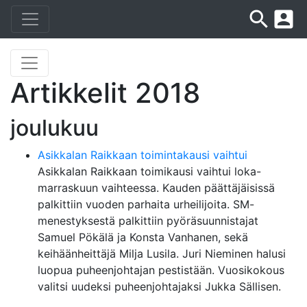
search
account_box
Artikkelit 2018
joulukuu
Asikkalan Raikkaan toimintakausi vaihtui
Asikkalan Raikkaan toimikausi vaihtui loka-
marraskuun vaihteessa. Kauden päättäjäisissä
palkittiin vuoden parhaita urheilijoita. SM-
menestyksestä palkittiin pyöräsuunnistajat
Samuel Pökälä ja Konsta Vanhanen, sekä
keihäänheittäjä Milja Lusila. Juri Nieminen halusi
luopua puheenjohtajan pestistään. Vuosikokous
valitsi uudeksi puheenjohtajaksi Jukka Sällisen.