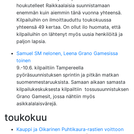
houkutelleet Raikkaalaisia suunnistamaan
enemmän kuin aiemmin tänä vuonna yhteensä.
Kilpailuihin on ilmoittauduttu toukokuussa
yhteensä 49 kertaa. On ollut ilo huomata, että
kilpailuihin on lähtenyt myös uusia henkilöitä ja
paljon lapsia.
Samuel SM nelonen, Leena Grano Gamesissa
toinen
9.-10.6. kilpailtiin Tampereella
pyöräsuunnistuksen sprintin ja pitkän matkan
suomenmestaruuksista. Samaan aikaan samasta
kilpailukeskuksesta kilpailtiin tossusuunnistuksen
Grano Gamesit, jossa nähtiin myös
asikkalalaisvärejä.
toukokuu
Kauppi ja Oikarinen Puhtikaura-rastien voittoon