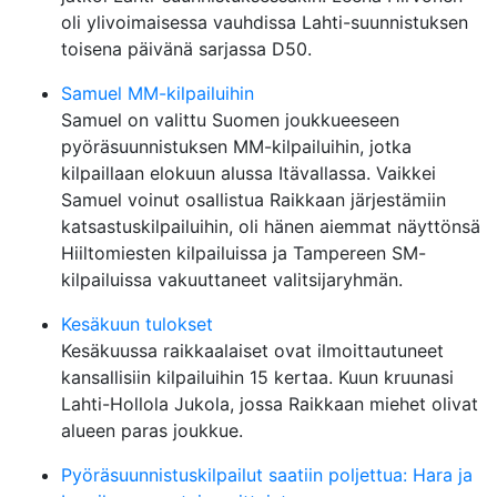
oli ylivoimaisessa vauhdissa Lahti-suunnistuksen
toisena päivänä sarjassa D50.
Samuel MM-kilpailuihin
Samuel on valittu Suomen joukkueeseen
pyöräsuunnistuksen MM-kilpailuihin, jotka
kilpaillaan elokuun alussa Itävallassa. Vaikkei
Samuel voinut osallistua Raikkaan järjestämiin
katsastuskilpailuihin, oli hänen aiemmat näyttönsä
Hiiltomiesten kilpailuissa ja Tampereen SM-
kilpailuissa vakuuttaneet valitsijaryhmän.
Kesäkuun tulokset
Kesäkuussa raikkaalaiset ovat ilmoittautuneet
kansallisiin kilpailuihin 15 kertaa. Kuun kruunasi
Lahti-Hollola Jukola, jossa Raikkaan miehet olivat
alueen paras joukkue.
Pyöräsuunnistuskilpailut saatiin poljettua: Hara ja