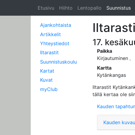
Etusivu
Hiihto
Lentopallo
Suunnistus
Iltarast
Ajankohtaista
Artikkelit
17. kesäku
Yhteystiedot
Paikka
Iltarastit
Kirjautuminen
,
Suunnistuskoulu
Kartta
Kartat
Kytänkangas
Kuvat
Iltarastit Kytänka
myClub
tällä kertaa ole s
Kauden tapahtu
Kauden kuva