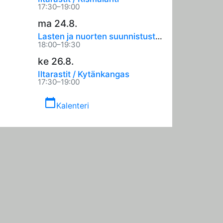
17:30–19:00
ma 24.8.
Lasten ja nuorten suunnistustreenit
18:00–19:30
ke 26.8.
Iltarastit / Kytänkangas
17:30–19:00
calendar_today
Kalenteri