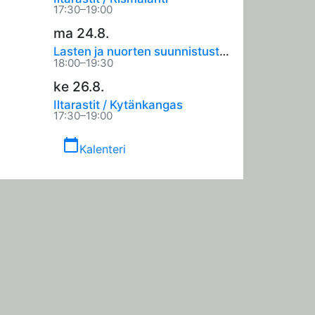
17:30–19:00
ma 24.8.
Lasten ja nuorten suunnistustreenit
18:00–19:30
ke 26.8.
Iltarastit / Kytänkangas
17:30–19:00
calendar_today
Kalenteri