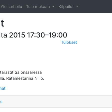
Yleisurheilu
Tule mukaan
Kilpailut
it
uta 2015 17:30–19:00
Tulokset
ltarastit Salonsaaressa
la. Ratamestarina Niilo.
mat
us