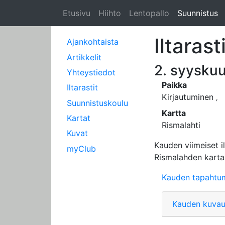
Etusivu
Hiihto
Lentopallo
Suunnistus
Iltarast
Ajankohtaista
Artikkelit
2. syysku
Yhteystiedot
Paikka
Iltarastit
Kirjautuminen
,
Suunnistuskoulu
Kartta
Kartat
Rismalahti
Kuvat
Kauden viimeiset i
myClub
Rismalahden kartal
Kauden tapahtu
Kauden kuva