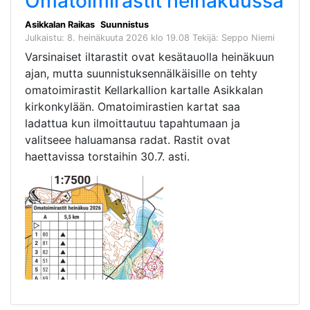
Omatoimirastit heinäkuussa
Asikkalan Raikas
Suunnistus
Julkaistu: 8. heinäkuuta 2026 klo 19.08
Tekijä: Seppo Niemi
Varsinaiset iltarastit ovat kesätauolla heinäkuun
ajan, mutta suunnistuksennälkäisille on tehty
omatoimirastit Kellarkallion kartalle Asikkalan
kirkonkylään. Omatoimirastien kartat saa
ladattua kun ilmoittautuu tapahtumaan ja
valitseee haluamansa radat. Rastit ovat
haettavissa torstaihin 30.7. asti.