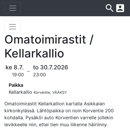
search
account_box
Omatoimirastit /
Kellarkallio
ke 8.7.
to 30.7.2026
–
19:00
23:00
Paikka
Kellarkallio
Korventie, VÄÄKSY
Omatoimirastit Kellarkallion kartalla Asikkalan
kirkonkylässä. Lähtöpaikka on noin Korventie 200
kohdalla. Pysäköi auto Korventien varrelle jollekin
levikkeelle niin, ettei tien muu liikenne häiriinny.