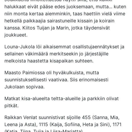
halukkaat eivät pääse edes juoksemaan, mutta... kuten
niin monta kertaa aiemminkin, taas haettiin vielä viime
hetkellä paikkaajia sairastuneille kissain ja koirain
kanssa. Kiitos Tuijan ja Marin, jotka täydensivät
joukkueet.
Louna-Jukola löi aikaisemmat osallistujaennätykset ja
sellainen väkimäärä merkitseekin jo järjestäjille
melkoista haastetta kisapaikan suhteen.
Maasto Paimiossa oli hyväkulkuista, mutta
suunnistuksellisesti vaativaa. Siis erinomaisesti
Jukolaan sopivaa.
Matkat kisa-alueelta teltta-alueille ja parkkiin olivat
pitkät.
Raikkan Venlat suunnistivat sijoille 455 (Sanna, Mia,
Leena ja Asta), 1115 (Kaija, Sofiina, Heta ja Sini), 1171
(Katja, Tiina, Tuija ja Liisa-Marjatta).