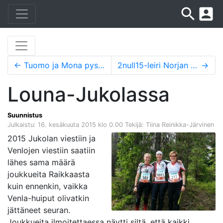
search
account_box
←
Tuomo ja Mona pysun EM-kisoihin
2null15-leiri Norjan Raulandissa 3.-11.7.2015
→
Louna-Jukolassa
Suunnistus
Julkaistu: 16. kesäkuuta 2015 klo 0.00
Tekijä: Tiina Reinikka-Järvinen
2015 Jukolan viestiin ja
Venlojen viestiin saatiin
lähes sama määrä
joukkueita Raikkaasta
kuin ennenkin, vaikka
Venla-huiput olivatkin
jättäneet seuran.
Joukkueita ilmoitettaessa näytti siltä, että kaikki