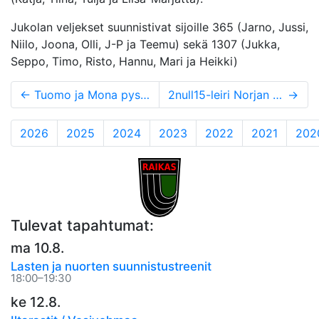
Jukolan veljekset suunnistivat sijoille 365 (Jarno, Jussi,
Niilo, Joona, Olli, J-P ja Teemu) sekä 1307 (Jukka,
Seppo, Timo, Risto, Hannu, Mari ja Heikki)
←
Tuomo ja Mona pysun EM-kisoihin
2null15-leiri Norjan Raulandissa 3.-11.7.2015
→
2026
2025
2024
2023
2022
2021
202
Tulevat tapahtumat:
ma 10.8.
Lasten ja nuorten suunnistustreenit
18:00–19:30
ke 12.8.