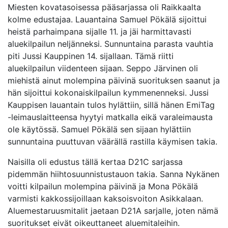
Miesten kovatasoisessa pääsarjassa oli Raikkaalta
kolme edustajaa. Lauantaina Samuel Pökälä sijoittui
heistä parhaimpana sijalle 11. ja jäi harmittavasti
aluekilpailun neljänneksi. Sunnuntaina parasta vauhtia
piti Jussi Kauppinen 14. sijallaan. Tämä riitti
aluekilpailun viidenteen sijaan. Seppo Järvinen oli
miehistä ainut molempina päivinä suorituksen saanut ja
hän sijoittui kokonaiskilpailun kymmenenneksi. Jussi
Kauppisen lauantain tulos hylättiin, sillä hänen EmiTag
-leimauslaitteensa hyytyi matkalla eikä varaleimausta
ole käytössä. Samuel Pökälä sen sijaan hylättiin
sunnuntaina puuttuvan väärällä rastilla käymisen takia.
Naisilla oli edustus tällä kertaa D21C sarjassa
pidemmän hiihtosuunnistustauon takia. Sanna Nykänen
voitti kilpailun molempina päivinä ja Mona Pökälä
varmisti kakkossijoillaan kaksoisvoiton Asikkalaan.
Aluemestaruusmitalit jaetaan D21A sarjalle, joten nämä
suoritukset eivät oikeuttaneet aluemitaleihin.