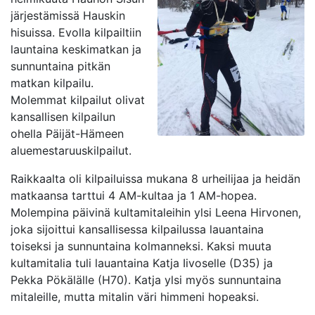
järjestämissä Hauskin
hisuissa. Evolla kilpailtiin
launtaina keskimatkan ja
sunnuntaina pitkän
matkan kilpailu.
Molemmat kilpailut olivat
kansallisen kilpailun
ohella Päijät-Hämeen
aluemestaruuskilpailut.
Raikkaalta oli kilpailuissa mukana 8 urheilijaa ja heidän
matkaansa tarttui 4 AM-kultaa ja 1 AM-hopea.
Molempina päivinä kultamitaleihin ylsi Leena Hirvonen,
joka sijoittui kansallisessa kilpailussa lauantaina
toiseksi ja sunnuntaina kolmanneksi. Kaksi muuta
kultamitalia tuli lauantaina Katja Iivoselle (D35) ja
Pekka Pökälälle (H70). Katja ylsi myös sunnuntaina
mitaleille, mutta mitalin väri himmeni hopeaksi.