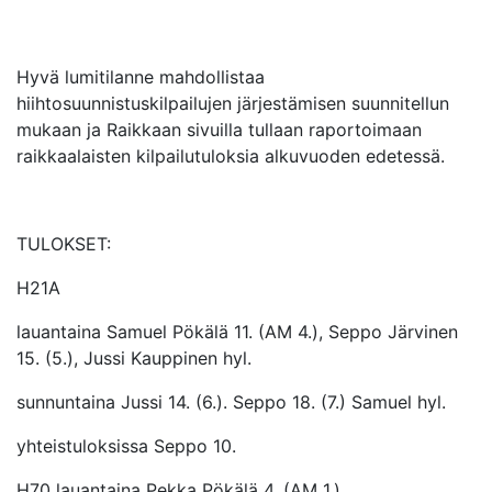
Hyvä lumitilanne mahdollistaa
hiihtosuunnistuskilpailujen järjestämisen suunnitellun
mukaan ja Raikkaan sivuilla tullaan raportoimaan
raikkaalaisten kilpailutuloksia alkuvuoden edetessä.
TULOKSET:
H21A
lauantaina Samuel Pökälä 11. (AM 4.), Seppo Järvinen
15. (5.), Jussi Kauppinen hyl.
sunnuntaina Jussi 14. (6.). Seppo 18. (7.) Samuel hyl.
yhteistuloksissa Seppo 10.
H70 lauantaina Pekka Pökälä 4. (AM 1.)