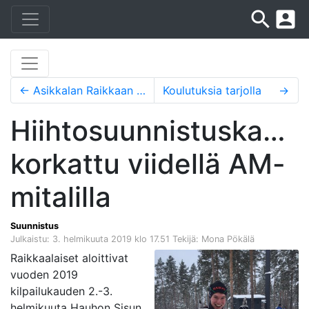
search
account_box
←
Asikkalan Raikkaan toimintakausi vaihtui
Koulutuksia tarjolla
→
Hiihtosuunnistuskausi
korkattu viidellä AM-
mitalilla
Suunnistus
Julkaistu: 3. helmikuuta 2019 klo 17.51
Tekijä: Mona Pökälä
Raikkaalaiset aloittivat
vuoden 2019
kilpailukauden 2.-3.
helmikuuta Hauhon Sisun