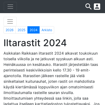
search
account_box
2026
2025
2024
Arkisto
Iltarastit 2024
Asikkalan Raikkaan iltarastit 2024 alkavat toukokuun
toisella viikolla ja ne jatkuvat syyskuun alkuun asti.
Heinäkuussa on kesätauko. Iltarastit järjestetään taas
perinteisesti keskiviikkoisin kello 17.30 - 19 emit-
ajanotolla. Iltarastien jälkeen rasteille jää vielä
sinikeltaiset kuitunauhat, joten rastit on mahdollista
käydä kiertämässä loppuviikon ajan omatoimisesti
ilmoittautumalla rasteille seuran sivuilla.
Ilmoittautumisen yhteydessä saa linkin, jolla saa
ladattua itselleen karttatiedoston tulostettavaksi. Jos