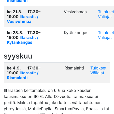
Rismalahti
ke 21.8.
17:30–
Vesivehmaa
Tulokse
19:00
Iltarastit /
Väliajat
Vesivehmaa
ke 28.8.
17:30–
Kytänkangas
Tulokse
19:00
Iltarastit /
Väliajat
Kytänkangas
syyskuu
ke 4.9.
17:30–
Rismalahti
Tulokset
19:00
Iltarastit /
Väliajat
Rismalahti
Iltarastien kertamaksu on 6 € ja koko kauden
kausimaksu on 60 €. Alle 18-vuotiailta maksua ei
peritä. Maksu tapahtuu joko käteisenä tapahtuman
yhteydessä, MobilePaylla, SmartumPaylla, Epassilla tai