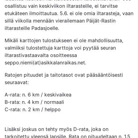
osallistuu vain keskiviikon iltarasteille, ei tarvitse
etukäteen ilmoittautua. 5.6. ei ole omia iltarasteja, vaan
sillä viikolla mennään vierailemaan Päijät-Rastin
iltarasteille Padasjoelle.
Mikäli karttojen tulostukseen ei ole mahdollisuutta,
valmiiksi tulostettuja karttoja voi pyytää seuran
iltarastivastaavalta osoitteessa
seppo.niemi(at)asikkalanraikas.net.
Ratojen pituudet ja taitotasot ovat pääsääntöisesti
seuraavat:
A-rata: n. 6 km / keskivaikea
B-rata: n. 4 km / normaali
C-rata: n. 2 km / helppo
Lisäksi joskus on tehty myös D-rata, joka on
tarkoitettu yleensä lapsille. Rata on pituudeltaan n. 1,5