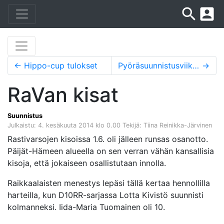
search
account_box
←
Hippo-cup tulokset
Pyöräsuunnistusviikonloppu Joutsassa ja Vierumäellä
→
RaVan kisat
Suunnistus
Julkaistu: 4. kesäkuuta 2014 klo 0.00
Tekijä: Tiina Reinikka-Järvinen
Rastivarsojen kisoissa 1.6. oli jälleen runsas osanotto.
Päijät-Hämeen alueella on sen verran vähän kansallisia
kisoja, että jokaiseen osallistutaan innolla.
Raikkaalaisten menestys lepäsi tällä kertaa hennollilla
harteilla, kun D10RR-sarjassa Lotta Kivistö suunnisti
kolmanneksi. Iida-Maria Tuomainen oli 10.