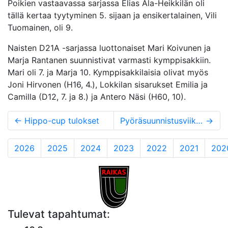
Poikien vastaavassa sarjassa Elias Ala-Heikkilän oli
tällä kertaa tyytyminen 5. sijaan ja ensikertalainen, Vili
Tuomainen, oli 9.
Naisten D21A -sarjassa luottonaiset Mari Koivunen ja
Marja Rantanen suunnistivat varmasti kymppisakkiin.
Mari oli 7. ja Marja 10. Kymppisakkilaisia olivat myös
Joni Hirvonen (H16, 4.), Lokkilan sisarukset Emilia ja
Camilla (D12, 7. ja 8.) ja Antero Näsi (H60, 10).
←
Hippo-cup tulokset
Pyöräsuunnistusviikonloppu Joutsassa ja Vierumäellä
→
2026
2025
2024
2023
2022
2021
202
Tulevat tapahtumat: