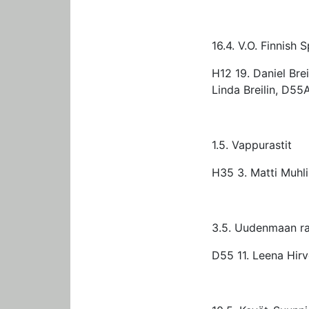
16.4. V.O. Finnish 
H12 19. Daniel Bre
Linda Breilin, D55
1.5. Vappurastit
H35 3. Matti Muhli
3.5. Uudenmaan ra
D55 11. Leena Hir