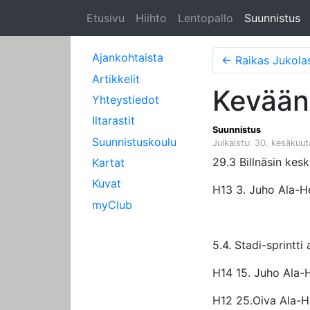
Etusivu
Hiihto
Lentopallo
Suunnistus
Ajankohtaista
←
Raikas Jukola
Artikkelit
Kevään 
Yhteystiedot
Iltarastit
Suunnistus
Suunnistuskoulu
Julkaistu: 30. kesäkuu
29.3 Billnäsin kes
Kartat
Kuvat
H13 3. Juho Ala-He
myClub
5.4. Stadi-sprintti 
H14 15. Juho Ala-H
H12 25.Oiva Ala-He