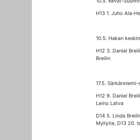
10.5. Kevät-Suunni
H13 1. Juho Ala-He
10.5. Hakan keski
H12 3. Daniel Brei
Breilin
17.5. Särkänniemi-
H12 9. Daniel Breil
Leino Latva
D14 5. Linda Breili
Myllytie, D13 20. 