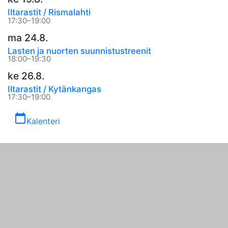
Iltarastit / Rismalahti
17:30–19:00
ma 24.8.
Lasten ja nuorten suunnistustreenit
18:00–19:30
ke 26.8.
Iltarastit / Kytänkangas
17:30–19:00
calendar_today
Kalenteri