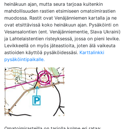
heinäkuun ajan, mutta seura tarjoaa kuitenkin
mahdollisuuden rastien etsimiseen omatoimirastien
muodossa. Rastit ovat Venäjänniemen kartalla ja ne
ovat etsittävissä koko heinäkuun ajan. Pysäköinti on
Vesansalontien (ent. Venäjänniementie, Slava Ukraini)
ja Lahtelaistentien risteyksessä, jossa on pieni levike.
Levikkeellä on myös jäteastioita, joten älä vaikeuta
astioiden käyttöä pysäköidessäsi.
Karttalinkki
pysäköintipaikalle.
Omatoimirasteilla on tarjolla kolme eri rataa: