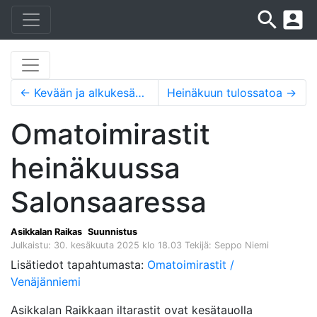
search
account_box
←
Kevään ja alkukesän tuloksia
Heinäkuun tulossatoa
→
Omatoimirastit
heinäkuussa
Salonsaaressa
Asikkalan Raikas
Suunnistus
Julkaistu: 30. kesäkuuta 2025 klo 18.03
Tekijä: Seppo Niemi
Lisätiedot tapahtumasta:
Omatoimirastit /
Venäjänniemi
Asikkalan Raikkaan iltarastit ovat kesätauolla