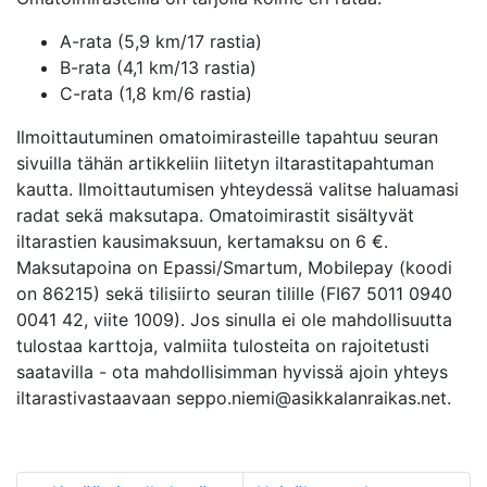
A-rata (5,9 km/17 rastia)
B-rata (4,1 km/13 rastia)
C-rata (1,8 km/6 rastia)
Ilmoittautuminen omatoimirasteille tapahtuu seuran
sivuilla tähän artikkeliin liitetyn iltarastitapahtuman
kautta. Ilmoittautumisen yhteydessä valitse haluamasi
radat sekä maksutapa. Omatoimirastit sisältyvät
iltarastien kausimaksuun, kertamaksu on 6 €.
Maksutapoina on Epassi/Smartum, Mobilepay (koodi
on 86215) sekä tilisiirto seuran tilille (FI67 5011 0940
0041 42, viite 1009). Jos sinulla ei ole mahdollisuutta
tulostaa karttoja, valmiita tulosteita on rajoitetusti
saatavilla - ota mahdollisimman hyvissä ajoin yhteys
iltarastivastaavaan seppo.niemi@asikkalanraikas.net.