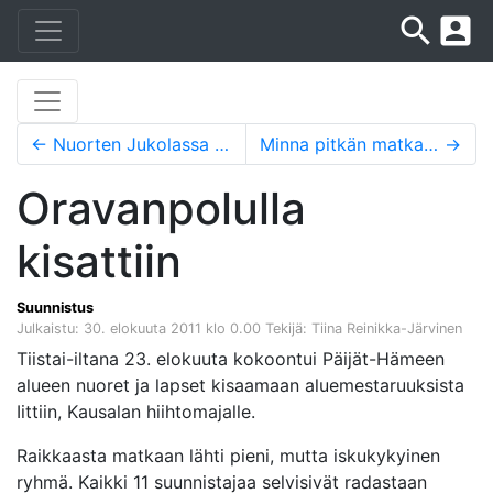
search
account_box
←
Nuorten Jukolassa sattui ja tapahtui
Minna pitkän matkan toinen
→
Oravanpolulla
kisattiin
Suunnistus
Julkaistu: 30. elokuuta 2011 klo 0.00
Tekijä: Tiina Reinikka-Järvinen
Tiistai-iltana 23. elokuuta kokoontui Päijät-Hämeen
alueen nuoret ja lapset kisaamaan aluemestaruuksista
Iittiin, Kausalan hiihtomajalle.
Raikkaasta matkaan lähti pieni, mutta iskukykyinen
ryhmä. Kaikki 11 suunnistajaa selvisivät radastaan