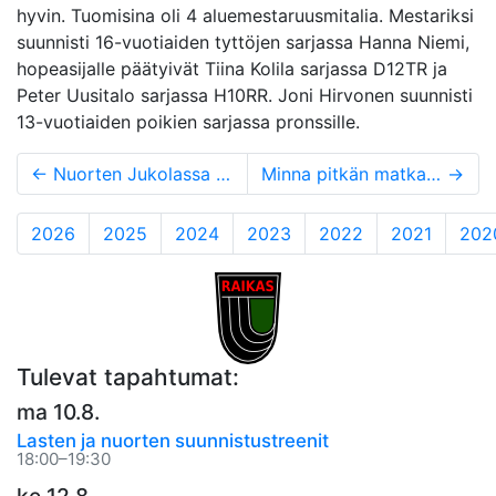
hyvin. Tuomisina oli 4 aluemestaruusmitalia. Mestariksi
suunnisti 16-vuotiaiden tyttöjen sarjassa Hanna Niemi,
hopeasijalle päätyivät Tiina Kolila sarjassa D12TR ja
Peter Uusitalo sarjassa H10RR. Joni Hirvonen suunnisti
13-vuotiaiden poikien sarjassa pronssille.
←
Nuorten Jukolassa sattui ja tapahtui
Minna pitkän matkan toinen
→
2026
2025
2024
2023
2022
2021
202
Tulevat tapahtumat:
ma 10.8.
Lasten ja nuorten suunnistustreenit
18:00–19:30
ke 12.8.