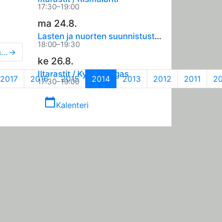
17:30–19:00
ma 24.8.
Lasten ja nuorten suunnistustreenit
18:00–19:30
Vauhdikasta suunnistusta Hillilässä, Asikkalan Raikkaan aluekeskimatka
→
ke 26.8.
Iltarastit / Kytänkangas
(current)
2017
2016
2015
2014
2013
2012
2011
2
17:30–19:00
calendar_today
Kalenteri