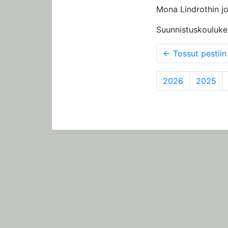
Mona Lindrothin jo
Suunnistuskouluke
←
Tossut pestiin
2026
2025