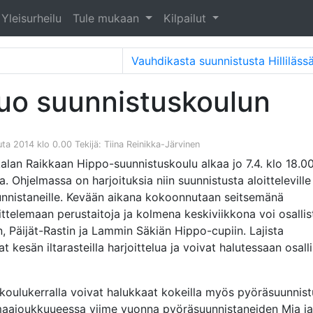
Yleisurheilu
Tule mukaan
Kilpailut
tuo suunnistuskoulun
uuta 2014 klo 0.00
Tekijä: Tiina Reinikka-Järvinen
lan Raikkaan Hippo-suunnistuskoulu alkaa jo 7.4. klo 18.0
. Ohjelmassa on harjoituksia niin suunnistusta aloitteleville
unnistaneille. Kevään aikana kokoonnutaan seitsemänä
ttelemaan perustaitoja ja kolmena keskiviikkona voi osallis
, Päijät-Rastin ja Lammin Säkiän Hippo-cupiin. Lajista
t kesän iltarasteilla harjoittelua ja voivat halutessaan osall
koulukerralla voivat halukkaat kokeilla myös pyöräsuunnist
aajoukkuueessa viime vuonna pyöräsuunnistaneiden Mia ja