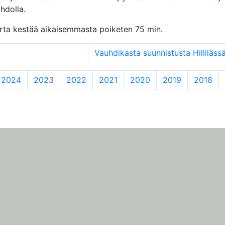
hdolla.
rta kestää aikaisemmasta poiketen 75 min.
2024
2023
2022
2021
2020
2019
2018