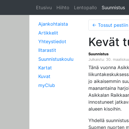
Etusivu
Hiihto
Lentopallo
Suunnistus
Ajankohtaista
←
Tossut pestiin
Artikkelit
Kevät 
Yhteystiedot
Iltarastit
Suunnistus
Suunnistuskoulu
Julkaistu: 30. maalisk
Tänä vuonna Asikka
Kartat
liikuntakeskuksessa
Kuvat
jo aikaisemmin su
myClub
maanantaina harjoi
Asikkalan Raikkaan
innostuneet jatkava
alueen kisoihin.
Yhdellä suunnistus
Suomen nuorten m