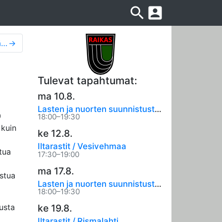
search
account_box
Vauhdikasta suunnistusta Hillilässä, Asikkalan Raikkaan aluekeskimatka
→
Tulevat tapahtumat:
ma 10.8.
Lasten ja nuorten suunnistustreenit
0
18:00–19:30
 kuin
ke 12.8.
Iltarastit / Vesivehmaa
tua
17:30–19:00
ma 17.8.
istua
Lasten ja nuorten suunnistustreenit
18:00–19:30
ke 19.8.
usta
Iltarastit / Rismalahti