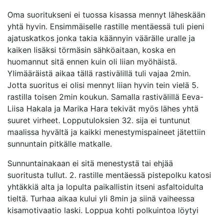
Oma suoritukseni ei tuossa kisassa mennyt läheskään
yhtä hyvin. Ensimmäiselle rastille mentäessä tuli pieni
ajatuskatkos jonka takia käännyin väärälle uralle ja
kaiken lisäksi törmäsin sähköaitaan, koska en
huomannut sitä ennen kuin oli liian myöhäistä.
Ylimääräistä aikaa tällä rastivälillä tuli vajaa 2min.
Jotta suoritus ei olisi mennyt liian hyvin tein vielä 5.
rastilla toisen 2min koukun. Samalla rastivälillä Eeva-
Liisa Hakala ja Marika Hara tekivät myös lähes yhtä
suuret virheet. Lopputuloksien 32. sija ei tuntunut
maalissa hyvältä ja kaikki menestymispaineet jätettiin
sunnuntain pitkälle matkalle.
Sunnuntainakaan ei sitä menestystä tai ehjää
suoritusta tullut. 2. rastille mentäessä pistepolku katosi
yhtäkkiä alta ja lopulta paikallistin itseni asfaltoidulta
tieltä. Turhaa aikaa kului yli 8min ja siinä vaiheessa
kisamotivaatio laski. Loppua kohti polkuintoa löytyi