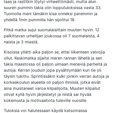
taas ja rastitkin löytyi virheettömästi, mutta alun
suuren pummin takia olin lopputuloksissa vasta 33.
Tuomolla meni tämäkin kisa onneksi paremmin ja
yhdellä 1min pummilla hän sijoittui 18.
Pitkä matka sujui suomalaisittain muuten hyvin. 12
palkittavan urheilijan joukossa oli 7 suomalaista, 4
naista ja 3 miestä.
Kisoissa yllätti aika paljon se, ettei liikenteen valvojia
ollut. Keskimatka sijaitsi meren rannan lähellä ja sen
takia maastossa oli paljon uimaan meneviä perheitä ja
autoja. Kerran jouduin jopa pysähtymään kun tie oli
täysin tukittu. Sprintissäkin kulki jonkin verran autoja ja
korkeakoulun alueella oli paljon ihmisiä, jotka eivät
aina muistaneet varoa kilpailijoita. Muuten kilpailut
olivat kyllä hyvin järjestetyt ja niistä sai hyvää
kokemusta ja motivaatiota tuleville vuosille.
Tuloksia voi halutessaan käydä katsomassa