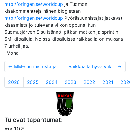
http://oringen.se/worldcup
ja Tuomon
kisakommentteja hänen blogistaan
http://oringen.se/worldcup
Pyöräsuunnistajat jatkavat
kisaamista jo tulevana viikonloppuna, kun
Suomusjärven Sisu isännöi pitkän matkan ja sprintin
SM-kilpailuja. Noissa kilpailuissa raikkaalla on mukana
7 urheilijaa.
-Mona
←
MM-suunnistusta ja FIN5
Raikkaalla hyvä viikonloppu aluemestaruuskisoissa
→
2026
2025
2024
2023
2022
2021
202
Tulevat tapahtumat:
ma 10.8.