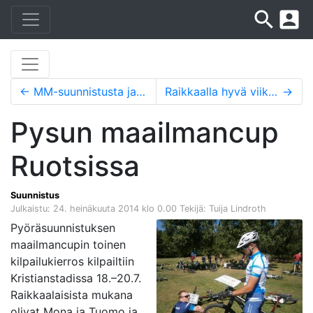
search
account_box
←
MM-suunnistusta ja FIN5
Raikkaalla hyvä viikonloppu aluemestaruuskisoissa
→
Pysun maailmancup
Ruotsissa
Suunnistus
Julkaistu: 24. heinäkuuta 2014 klo 0.00
Tekijä: Tuija Lindroth
Pyöräsuunnistuksen
maailmancupin toinen
kilpailukierros kilpailtiin
Kristianstadissa 18.–20.7.
Raikkaalaisista mukana
olivat Mona ja Tuomo ja