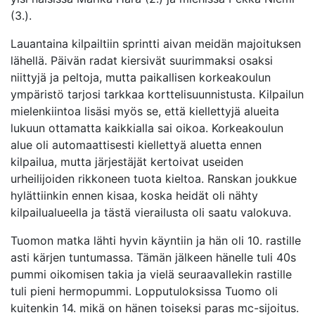
(3.).
Lauantaina kilpailtiin sprintti aivan meidän majoituksen
lähellä. Päivän radat kiersivät suurimmaksi osaksi
niittyjä ja peltoja, mutta paikallisen korkeakoulun
ympäristö tarjosi tarkkaa korttelisuunnistusta. Kilpailun
mielenkiintoa lisäsi myös se, että kiellettyjä alueita
lukuun ottamatta kaikkialla sai oikoa. Korkeakoulun
alue oli automaattisesti kiellettyä aluetta ennen
kilpailua, mutta järjestäjät kertoivat useiden
urheilijoiden rikkoneen tuota kieltoa. Ranskan joukkue
hylättiinkin ennen kisaa, koska heidät oli nähty
kilpailualueella ja tästä vierailusta oli saatu valokuva.
Tuomon matka lähti hyvin käyntiin ja hän oli 10. rastille
asti kärjen tuntumassa. Tämän jälkeen hänelle tuli 40s
pummi oikomisen takia ja vielä seuraavallekin rastille
tuli pieni hermopummi. Lopputuloksissa Tuomo oli
kuitenkin 14. mikä on hänen toiseksi paras mc-sijoitus.