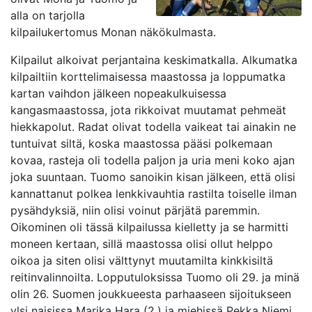
alla on tarjolla
kilpailukertomus Monan näkökulmasta.
Kilpailut alkoivat perjantaina keskimatkalla. Alkumatka
kilpailtiin korttelimaisessa maastossa ja loppumatka
kartan vaihdon jälkeen nopeakulkuisessa
kangasmaastossa, jota rikkoivat muutamat pehmeät
hiekkapolut. Radat olivat todella vaikeat tai ainakin ne
tuntuivat siltä, koska maastossa pääsi polkemaan
kovaa, rasteja oli todella paljon ja uria meni koko ajan
joka suuntaan. Tuomo sanoikin kisan jälkeen, että olisi
kannattanut polkea lenkkivauhtia rastilta toiselle ilman
pysähdyksiä, niin olisi voinut pärjätä paremmin.
Oikominen oli tässä kilpailussa kielletty ja se harmitti
moneen kertaan, sillä maastossa olisi ollut helppo
oikoa ja siten olisi välttynyt muutamilta kinkkisiltä
reitinvalinnoilta. Lopputuloksissa Tuomo oli 29. ja minä
olin 26. Suomen joukkueesta parhaaseen sijoitukseen
ylsi naisissa Marika Hara (2.) ja miehissä Pekka Niemi