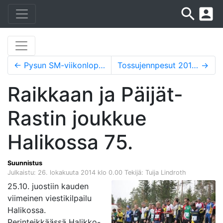
search
account_box
←
Pysun SM-viikonloppu Kurikassa
Tossujennpesut 2014, kauden ja Fresh-aikakauden päätös
→
Raikkaan ja Päijät-
Rastin joukkue
Halikossa 75.
Suunnistus
Julkaistu: 26. lokakuuta 2014 klo 0.00
Tekijä: Tuija Lindroth
25.10. juostiin kauden
viimeinen viestikilpailu
Halikossa.
Perinteikkäässä Halikko-