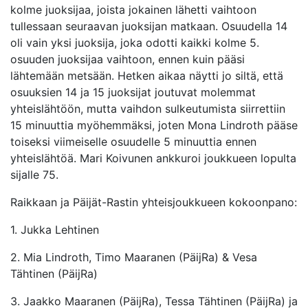
kolme juoksijaa, joista jokainen lähetti vaihtoon
tullessaan seuraavan juoksijan matkaan. Osuudella 14
oli vain yksi juoksija, joka odotti kaikki kolme 5.
osuuden juoksijaa vaihtoon, ennen kuin pääsi
lähtemään metsään. Hetken aikaa näytti jo siltä, että
osuuksien 14 ja 15 juoksijat joutuvat molemmat
yhteislähtöön, mutta vaihdon sulkeutumista siirrettiin
15 minuuttia myöhemmäksi, joten Mona Lindroth pääse
toiseksi viimeiselle osuudelle 5 minuuttia ennen
yhteislähtöä. Mari Koivunen ankkuroi joukkueen lopulta
sijalle 75.
Raikkaan ja Päijät-Rastin yhteisjoukkueen kokoonpano:
1. Jukka Lehtinen
2. Mia Lindroth, Timo Maaranen (PäijRa) & Vesa
Tähtinen (PäijRa)
3. Jaakko Maaranen (PäijRa), Tessa Tähtinen (PäijRa) ja