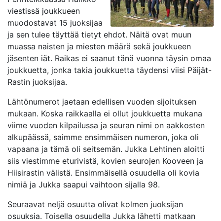
viestissä joukkueen
muodostavat 15 juoksijaa
ja sen tulee täyttää tietyt ehdot. Näitä ovat muun
muassa naisten ja miesten määrä sekä joukkueen
jäsenten iät. Raikas ei saanut tänä vuonna täysin omaa
joukkuetta, jonka takia joukkuetta täydensi viisi Päijät-
Rastin juoksijaa.
Lähtönumerot jaetaan edellisen vuoden sijoituksen
mukaan. Koska raikkaalla ei ollut joukkuetta mukana
viime vuoden kilpailussa ja seuran nimi on aakkosten
alkupäässä, saimme ensimmäisen numeron, joka oli
vapaana ja tämä oli seitsemän. Jukka Lehtinen aloitti
siis viestimme eturivistä, kovien seurojen Kooveen ja
Hiisirastin välistä. Ensimmäisellä osuudella oli kovia
nimiä ja Jukka saapui vaihtoon sijalla 98.
Seuraavat neljä osuutta olivat kolmen juoksijan
osuuksia. Toisella osuudella Jukka lähetti matkaan