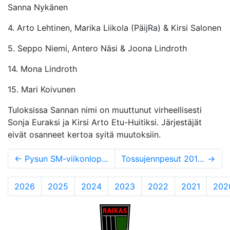
Sanna Nykänen
4. Arto Lehtinen, Marika Liikola (PäijRa) & Kirsi Salonen
5. Seppo Niemi, Antero Näsi & Joona Lindroth
14. Mona Lindroth
15. Mari Koivunen
Tuloksissa Sannan nimi on muuttunut virheellisesti
Sonja Euraksi ja Kirsi Arto Etu-Huitiksi. Järjestäjät
eivät osanneet kertoa syitä muutoksiin.
←
Pysun SM-viikonloppu Kurikassa
Tossujennpesut 2014, kauden ja Fresh-aikakauden päätös
→
2026
2025
2024
2023
2022
2021
202