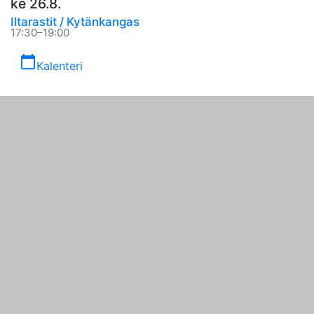
ke 26.8.
Iltarastit / Kytänkangas
17:30–19:00
calendar_today
Kalenteri