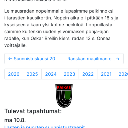
Leimausradan nopeimmalle lupasimme palkinnoksi
iltarastien kausikortin. Nopein aika oli pitkään 16 s ja
kyseiseen aikaan ylsi kolme henkilöä. Loppuillasta
saimme kuitenkin uuden ylivoimaisen pohja-ajan
radalle, kun Oskar Breilin kiersi radan 13 s. Onnea
voittajalle!
←
Suunnistuskausi 2016 on valmis alkamaan
Ranskan maailman cupista kokemusta Monalle ja Konstalle
→
2026
2025
2024
2023
2022
2021
202
Tulevat tapahtumat:
ma 10.8.
Lasten ja nuorten suunnistustreenit