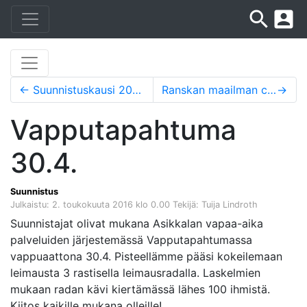
search
account_box
←
Suunnistuskausi 2016 on valmis alkamaan
Ranskan maailman cupista kokemusta Monalle ja Konstalle
→
Vapputapahtuma
30.4.
Suunnistus
Julkaistu: 2. toukokuuta 2016 klo 0.00
Tekijä: Tuija Lindroth
Suunnistajat olivat mukana Asikkalan vapaa-aika
palveluiden järjestemässä Vapputapahtumassa
vappuaattona 30.4. Pisteellämme pääsi kokeilemaan
leimausta 3 rastisella leimausradalla. Laskelmien
mukaan radan kävi kiertämässä lähes 100 ihmistä.
Kiitos kaikille mukana olleille!